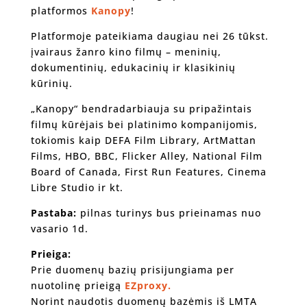
platformos
Kanopy
!
Platformoje pateikiama daugiau nei 26 tūkst.
įvairaus žanro kino filmų – meninių,
dokumentinių, edukacinių ir klasikinių
kūrinių.
„Kanopy“ bendradarbiauja su pripažintais
filmų kūrėjais bei platinimo kompanijomis,
tokiomis kaip DEFA Film Library, ArtMattan
Films, HBO, BBC, Flicker Alley, National Film
Board of Canada, First Run Features, Cinema
Libre Studio ir kt.
Pastaba:
pilnas turinys bus prieinamas nuo
vasario 1d.
Prieiga:
Prie duomenų bazių prisijungiama per
nuotolinę prieigą
EZproxy.
Norint naudotis duomenų bazėmis iš LMTA