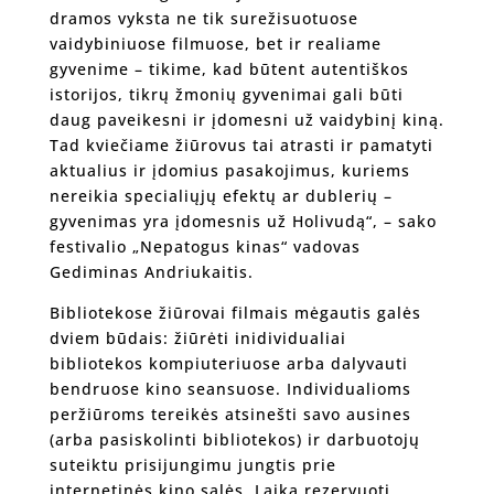
dramos vyksta ne tik surežisuotuose
vaidybiniuose filmuose, bet ir realiame
gyvenime – tikime, kad būtent autentiškos
istorijos, tikrų žmonių gyvenimai gali būti
daug paveikesni ir įdomesni už vaidybinį kiną.
Tad kviečiame žiūrovus tai atrasti ir pamatyti
aktualius ir įdomius pasakojimus, kuriems
nereikia specialiųjų efektų ar dublerių –
gyvenimas yra įdomesnis už Holivudą“, – sako
festivalio „Nepatogus kinas“ vadovas
Gediminas Andriukaitis.
Bibliotekose žiūrovai filmais mėgautis galės
dviem būdais: žiūrėti inidividualiai
bibliotekos kompiuteriuose arba dalyvauti
bendruose kino seansuose. Individualioms
peržiūroms tereikės atsinešti savo ausines
(arba pasiskolinti bibliotekos) ir darbuotojų
suteiktu prisijungimu jungtis prie
internetinės kino salės. Laiką rezervuoti