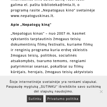
galima el. paštu biblioteka@lmta.lt, o
programą rasite „Nepatogaus kino“ svetainėje
www.nepatoguskinas.lt.
Apie „Nepatogų kiną“
„Nepatogus kinas“ – nuo 2007 m. kasmet
vykstantis tarptautinis žmogaus teisių
dokumentinių filmų festivalis, kuriame filmų
ir renginių programa kuria erdvę skleistis
žmogaus teisių, politikos, socialinės
atsakomybės, tvarumo temoms, rengiami
patyriminiai seansai, pokalbiai su filmų
kūrėjais, herojais, žmogaus teisių aktyvistais
ir ekspertais. Daugiau:
Šioje internetinėje svetainėje yra renkami slapukai.
https://nepatoguskinas.lt/2025/festivalis/
Paspaudę mygtuką „SUTINKU“ išreikškite savo sutikimą
dėl slapukų naudojimo.
Sutinku
Privatumo politika