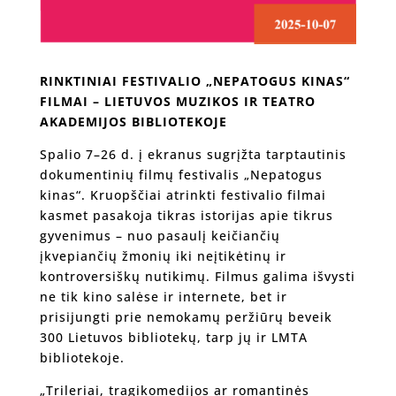
RINKTINIAI FESTIVALIO „NEPATOGUS KINAS“
FILMAI – LIETUVOS MUZIKOS IR TEATRO
AKADEMIJOS BIBLIOTEKOJE
Spalio 7–26 d. į ekranus sugrįžta tarptautinis
dokumentinių filmų festivalis „Nepatogus
kinas“. Kruopščiai atrinkti festivalio filmai
kasmet pasakoja tikras istorijas apie tikrus
gyvenimus – nuo pasaulį keičiančių
įkvepiančių žmonių iki neįtikėtinų ir
kontroversiškų nutikimų. Filmus galima išvysti
ne tik kino salėse ir internete, bet ir
prisijungti prie nemokamų peržiūrų beveik
300 Lietuvos bibliotekų, tarp jų ir LMTA
bibliotekoje.
„Trileriai, tragikomedijos ar romantinės