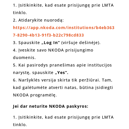
Įsitikinkite, kad esate prisijungę prie LMTA
tinklo.
Atidarykite nuorodą:
https://app.nkoda.com/institutions/b4eb363
7-8290-4b13-91f3-b22c798cd833
Spauskite
„Log In“
(viršuje dešinėje).
Įveskite savo NKODA prisijungimo
duomenis.
Kai pasirodys pranešimas apie institucijos
narystę, spauskite
„Yes“.
Naršyklės versija skirta tik peržiūrai. Tam,
kad galėtumėte atverti natas, būtina įsidiegti
NKODA programėlę.
Jei dar neturite NKODA paskyros:
Įsitikinkite, kad esate prisijungę prie LMTA
tinklo.