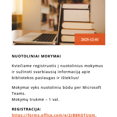
NUOTOLINIAI MOKYMAI
Kviečiame registruotis į nuotolinius mokymus
ir sužinoti svarbiausią informaciją apie
bibliotekos paslaugas ir išteklius!
Mokymai vyks nuotoliniu būdu per Microsoft
Teams.
Mokymų trukmė – 1 val.
REGISTRACIJA:
https://forms.office.com/e/2rBBKQTUgm