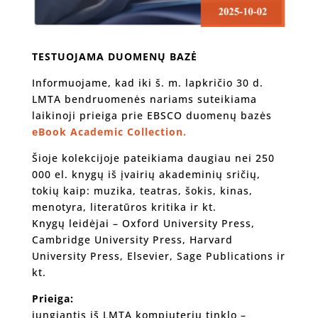
TESTUOJAMA DUOMENŲ BAZĖ
Informuojame, kad iki š. m. lapkričio 30 d.
LMTA bendruomenės nariams suteikiama
laikinoji prieiga prie EBSCO duomenų bazės
eBook Academic Collection.
Šioje kolekcijoje pateikiama daugiau nei 250
000 el. knygų iš įvairių akademinių sričių,
tokių kaip: muzika, teatras, šokis, kinas,
menotyra, literatūros kritika ir kt.
Knygų leidėjai – Oxford University Press,
Cambridge University Press, Harvard
University Press, Elsevier, Sage Publications ir
kt.
Prieiga:
jungiantis iš LMTA kompiuterių tinklo –