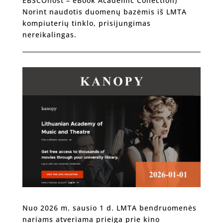
EBSCOhost – eBook Academic Collection)
Norint naudotis duomenų bazėmis iš LMTA
kompiuterių tinklo, prisijungimas
nereikalingas.
Nuo 2026 m. sausio 1 d. LMTA bendruomenės
nariams atveriama prieiga prie kino