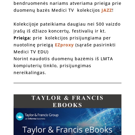
bendruomenės nariams atveriama prieiga prie
duomenų bazės Medici TV kolekcijos
JAZZ
!
Kolekcijoje pateikiama daugiau nei 500 vaizdo
įrašų iš džiazo koncertų, festivalių ir kt.
Prieiga:
p
rie kolekcijos prisijungiama per
nuotolinę prieigą
EZproxy
(sąraše pasirinkti
Medici TV EDU)
Norint naudotis duomenų bazėmis iš LMTA
kompiuterių tinklo, prisijungimas
nereikalingas.