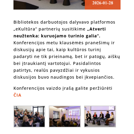
Bibliotekos darbuotojos dalyvavo platformos
„eKultūra“ partnerių susitikime
„Atverti
neužtenka: kuruojamo turinio galia“.
Konferencijos metu klausėmės pranešimų ir
diskusijų apie tai, kaip kultūros turinį
padaryti ne tik prieinamą, bet ir patogų, aiškų
bei įtraukiantį vartotojui. Pasidalintos
patirtys, realūs pavyzdžiai ir vykusios
diskusijos buvo naudingos bei įkvepiančios.
Konferencijos vaizdo įrašą galite peržiūrėti
ČIA