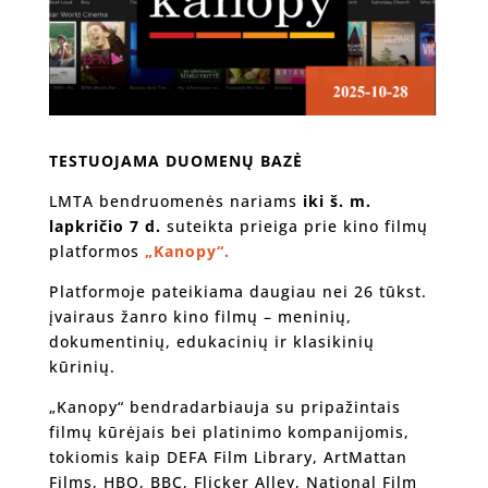
TESTUOJAMA DUOMENŲ BAZĖ
LMTA bendruomenės nariams
iki š. m.
lapkričio 7 d.
suteikta prieiga prie kino filmų
platformos
„Kanopy“.
Platformoje pateikiama daugiau nei 26 tūkst.
įvairaus žanro kino filmų – meninių,
dokumentinių, edukacinių ir klasikinių
kūrinių.
„Kanopy“ bendradarbiauja su pripažintais
filmų kūrėjais bei platinimo kompanijomis,
tokiomis kaip DEFA Film Library, ArtMattan
Films, HBO, BBC, Flicker Alley, National Film