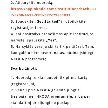
Atidarykite nuorodą:
https://app.nkoda.com/institutions/b4eb363
7-8290-4b13-91f3-b22c798cd833
Spauskite
„Get Started“
ir užpildykite
registracijos formą.
Kai pasirodys pranešimas apie institucijos
narystę, spauskite
„Yes“.
Naršyklės versija skirta tik peržiūrai. Tam,
kad galėtumėte atverti natas, būtina įsidiegti
NKODA programėlę.
Svarbu žinoti:
Nuorodą reikia naudoti tik pirmą kartą
(registracijai)
Vėliau prie NKODA galėsite jungtis
tiesiogiai per NKODA programėlę, arba per
standartinį prisijungimo puslapį