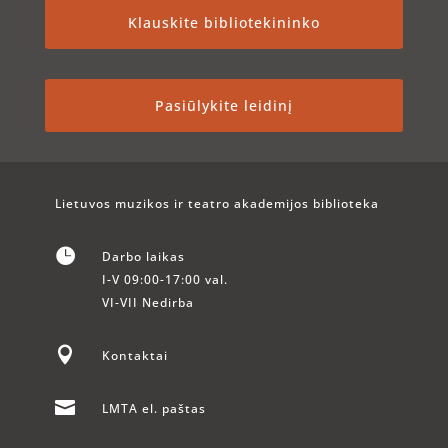
Klauskite bibliotekininko
Pasiūlykite leidinį
Lietuvos muzikos ir teatro akademijos biblioteka

Darbo laikas
I-V 09:00-17:00 val.
VI-VII Nedirba

Kontaktai

LMTA el. paštas