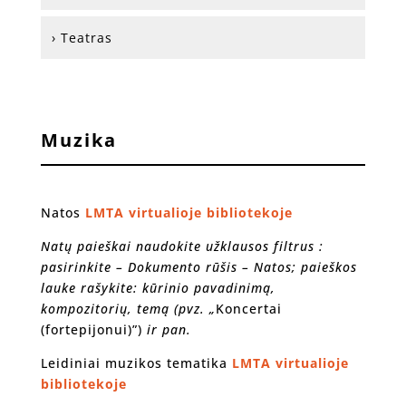
› Teatras
Muzika
Natos
LMTA virtualioje bibliotekoje
Natų paieškai naudokite užklausos filtrus :
pasirinkite – Dokumento rūšis – Natos; paieškos
lauke rašykite: kūrinio pavadinimą,
kompozitorių, temą (pvz. „
Koncertai
(fortepijonui)”)
ir pan.
Leidiniai muzikos tematika
LMTA virtualioje
bibliotekoje