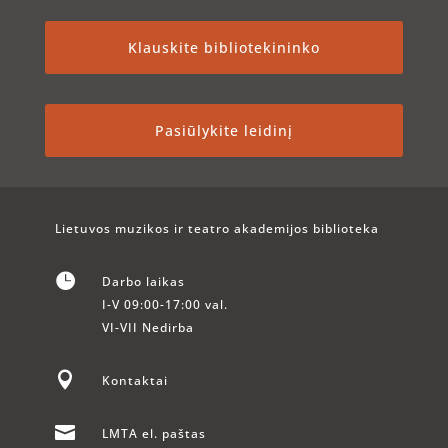
Klauskite bibliotekininko
Pasiūlykite leidinį
Lietuvos muzikos ir teatro akademijos biblioteka

Darbo laikas
I-V 09:00-17:00 val.
VI-VII Nedirba

Kontaktai

LMTA el. paštas