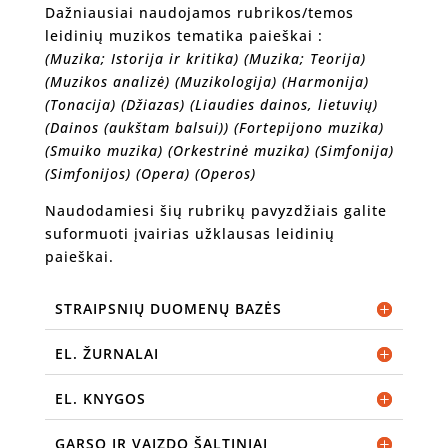
Dažniausiai naudojamos rubrikos/temos
leidinių muzikos tematika paieškai :
(Muzika; Istorija ir kritika) (Muzika; Teorija)
(Muzikos analizė) (Muzikologija) (Harmonija)
(Tonacija) (Džiazas) (Liaudies dainos, lietuvių)
(Dainos (aukštam balsui)) (Fortepijono muzika)
(Smuiko muzika) (Orkestrinė muzika) (Simfonija)
(Simfonijos) (Opera) (Operos)
Naudodamiesi šių rubrikų pavyzdžiais galite
suformuoti įvairias užklausas leidinių
paieškai.
STRAIPSNIŲ DUOMENŲ BAZĖS
EL. ŽURNALAI
EL. KNYGOS
GARSO IR VAIZDO ŠALTINIAI