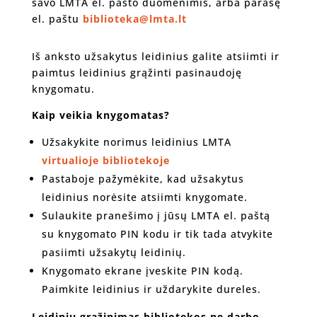
savo LMTA el. pašto duomenimis, arba parašę
el. paštu
biblioteka@lmta.lt
Iš anksto užsakytus leidinius galite atsiimti ir
paimtus leidinius grąžinti pasinaudoję
knygomatu.
Kaip veikia knygomatas?
Užsakykite norimus leidinius LMTA
virtualioje bibliotekoje
Pastaboje pažymėkite, kad užsakytus
leidinius norėsite atsiimti knygomate.
Sulaukite pranešimo į jūsų LMTA el. paštą
su knygomato PIN kodu ir tik tada atvykite
pasiimti užsakytų leidinių.
Knygomato ekrane įveskite PIN kodą.
Paimkite leidinius ir uždarykite dureles.
Leidinių grąžinimas bibliotekos ne darbo