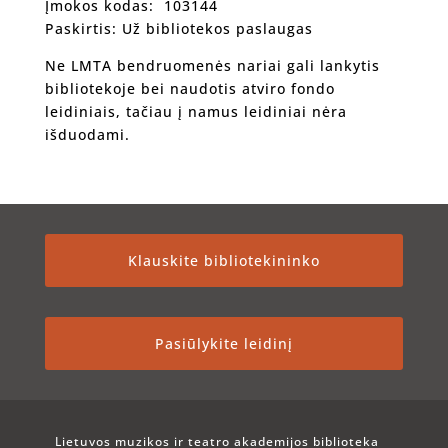
Įmokos kodas: 103144
Paskirtis: Už bibliotekos paslaugas
Ne LMTA bendruomenės nariai gali lankytis
bibliotekoje bei naudotis atviro fondo
leidiniais, tačiau į namus leidiniai nėra
išduodami.
Klauskite bibliotekininko
Pasiūlykite leidinį
Lietuvos muzikos ir teatro akademijos biblioteka