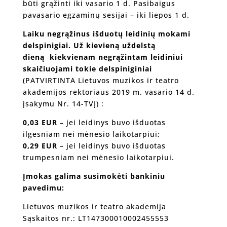
būti grąžinti iki vasario 1 d. Pasibaigus
pavasario egzaminų sesijai – iki liepos 1 d.
Laiku negrąžinus išduotų leidinių mokami
delspinigiai. Už kievieną uždelstą
dieną kiekvienam negrąžintam leidiniui
skaičiuojami tokie delspiniginiai
(PATVIRTINTA Lietuvos muzikos ir teatro
akademijos rektoriaus 2019 m. vasario 14 d.
įsakymu Nr. 14-TVĮ) :
0,03 EUR
– jei leidinys buvo išduotas
ilgesniam nei mėnesio laikotarpiui;
0,29 EUR
– jei leidinys buvo išduotas
trumpesniam nei mėnesio laikotarpiui.
Įmokas galima susimokėti bankiniu
pavedimu:
Lietuvos muzikos ir teatro akademija
Sąskaitos nr.: LT147300010002455553