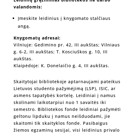
valandomis:
Įmeskite leidinius į knygomato stalčiaus
angą.
Knygomatų adresai:
Vilniuje: Gedimino pr. 42, III aukštas; Vilniaus
g. 6-2, III aukštas; T. Kosciuškos g. 10, III
aukštas.
Klaipėdoje: K. Donelaičio g. 4, III aukštas.
Skaitytojai bibliotekoje aptarnaujami pateikus
Lietuvos studento pažymėjimą (LSP), ISIC, ar
asmens tapatybės kortelę. Leidiniai į namus
skolinami laikotarpiui nuo 1 savaitės iki
semestro. Bibliotekos fonde leidiniai pažymėti
geltonu lipduku į namus neišduodami, jie
skaitomi tik skaityklos fonde. Pasibaigus
žiemos egzaminų sesijai, visi leidinius privalo