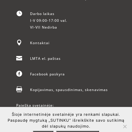

Darbo laikas
I-V 09:00-17:00 val.
VI-VII Nedirba

Kontaktai

LMTA el. paštas

Facebook paskyra

Kopijavimas, spausdinimas, skenavimas
Paieška svetainėje:
Šioje internetinėje svetainėje yra renkami slapukai.
Paspaudę mygtuką „SUTINKU“ išreikškite savo sutikimą
dėl slapukų naudojimo.