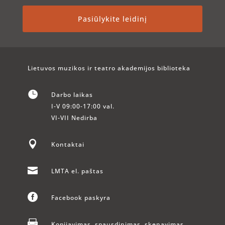
Pasiūlykite leidinį
Lietuvos muzikos ir teatro akademijos biblioteka

Darbo laikas
I-V 09:00-17:00 val.
VI-VII Nedirba

Kontaktai

LMTA el. paštas

Facebook paskyra

Kopijavimas, spausdinimas, skenavimas